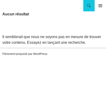
Aller
Recherche
Andaluz Piscines
au
MENU
contenu
Aucun résultat
PRINCI
Il semblerait que nous ne soyons pas en mesure de trouver
votre contenu. Essayez en lançant une recherche.
Rechercher :
Fièrement propulsé par WordPress